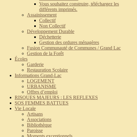
Vous souhaitez construire, téléchargez les
différents imprimés.
Assainissement
Collectif
Non Collectif
Développement Durable
Déchetterie
Gestion des ordures ménagères
Fusion Communauté de Communes / Grand Lac
Gestion de la Forêt
Écoles
Garderie
Restauration Scolaire
Informations Grand-Lac
LOGEMENT
URBANISME
Offres d’emploi
RISQUES MAJEURS : LES REFLEXES
SOS FEMMES BATTUES
Vie Locale
Artisans
Associations
Bibliothèque
Paroisse
Moments exceptionnels