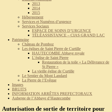
2013
2014
2015
Hébergement
Services et Numéros d’urgence
Services Sociaux
ESPACE DE SOINS D’URGENCE
TÉLÉASSISTANCE – CIAS GRAND LAC
Patrimoine
Château de Pomboz
Les églises de Saint Pierre de Curtille
HAUTECOMBE Abbaye royale
L’église de Saint Pierre
Restauration de la toile « La Délivrance de
St Pierre »
La vieille église de Curtille
Le Sentier du Mont Landard
La Pierre de l’Evêque
Images
BRUITS
INFORMATION ARRÊTES PREFECTORAUX
Auberge de l’Abbaye d’Hautecombe
Autorisation de sortie de territoire pour