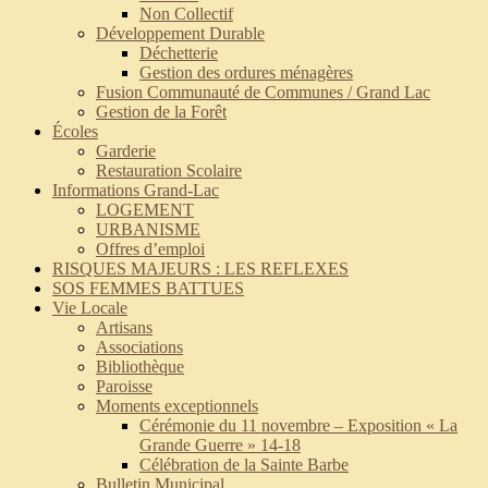
Non Collectif
Développement Durable
Déchetterie
Gestion des ordures ménagères
Fusion Communauté de Communes / Grand Lac
Gestion de la Forêt
Écoles
Garderie
Restauration Scolaire
Informations Grand-Lac
LOGEMENT
URBANISME
Offres d’emploi
RISQUES MAJEURS : LES REFLEXES
SOS FEMMES BATTUES
Vie Locale
Artisans
Associations
Bibliothèque
Paroisse
Moments exceptionnels
Cérémonie du 11 novembre – Exposition « La
Grande Guerre » 14-18
Célébration de la Sainte Barbe
Bulletin Municipal