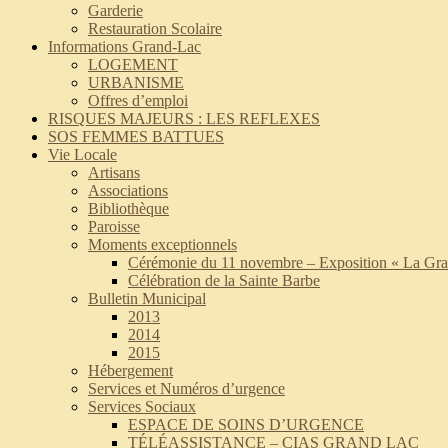
Garderie
Restauration Scolaire
Informations Grand-Lac
LOGEMENT
URBANISME
Offres d’emploi
RISQUES MAJEURS : LES REFLEXES
SOS FEMMES BATTUES
Vie Locale
Artisans
Associations
Bibliothèque
Paroisse
Moments exceptionnels
Cérémonie du 11 novembre – Exposition « La Gra
Célébration de la Sainte Barbe
Bulletin Municipal
2013
2014
2015
Hébergement
Services et Numéros d’urgence
Services Sociaux
ESPACE DE SOINS D’URGENCE
TÉLÉASSISTANCE – CIAS GRAND LAC