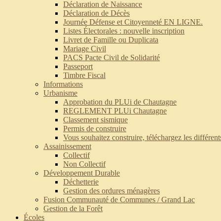
Déclaration de Naissance
Déclaration de Décès
Journée Défense et Citoyenneté EN LIGNE.
Listes Électorales : nouvelle inscription
Livret de Famille ou Duplicata
Mariage Civil
PACS Pacte Civil de Solidarité
Passeport
Timbre Fiscal
Informations
Urbanisme
Approbation du PLUi de Chautagne
REGLEMENT PLUi Chautagne
Classement sismique
Permis de construire
Vous souhaitez construire, téléchargez les différen
Assainissement
Collectif
Non Collectif
Développement Durable
Déchetterie
Gestion des ordures ménagères
Fusion Communauté de Communes / Grand Lac
Gestion de la Forêt
Écoles