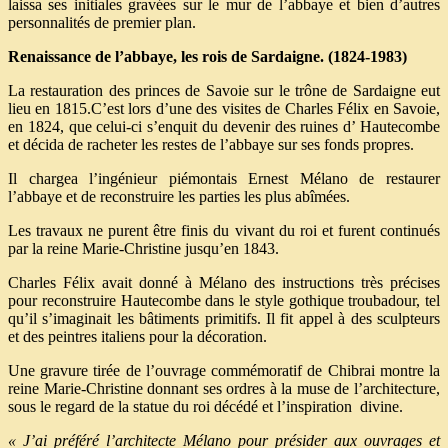
laissa ses initiales gravées sur le mur de l’abbaye et bien d’autres
personnalités de premier plan.
Renaissance de l’abbaye, les rois de Sardaigne. (1824-1983)
La restauration des princes de Savoie sur le trône de Sardaigne eut
lieu en 1815.C’est lors d’une des visites de Charles Félix en Savoie,
en 1824, que celui-ci s’enquit du devenir des ruines d’ Hautecombe
et décida de racheter les restes de l’abbaye sur ses fonds propres.
Il chargea l’ingénieur piémontais Ernest Mélano de restaurer
l’abbaye et de reconstruire les parties les plus abîmées.
Les travaux ne purent être finis du vivant du roi et furent continués
par la reine Marie-Christine jusqu’en 1843.
Charles Félix avait donné à Mélano des instructions très précises
pour reconstruire Hautecombe dans le style gothique troubadour, tel
qu’il s’imaginait les bâtiments primitifs. Il fit appel à des sculpteurs
et des peintres italiens pour la décoration.
Une gravure tirée de l’ouvrage commémoratif de Chibrai montre la
reine Marie-Christine donnant ses ordres à la muse de l’architecture,
sous le regard de la statue du roi décédé et l’inspiration divine.
« J’ai préféré l’architecte Mélano pour présider aux ouvrages et