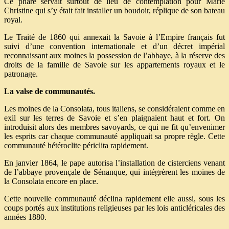
Ce phare servait surtout de lieu de contemplation pour Marie
Christine qui s’y était fait installer un boudoir, réplique de son bateau
royal.
Le Traité de 1860 qui annexait la Savoie à l’Empire français fut
suivi d’une convention internationale et d’un décret impérial
reconnaissant aux moines la possession de l’abbaye, à la réserve des
droits de la famille de Savoie sur les appartements royaux et le
patronage.
La valse de communautés.
Les moines de la Consolata, tous italiens, se considéraient comme en
exil sur les terres de Savoie et s’en plaignaient haut et fort. On
introduisit alors des membres savoyards, ce qui ne fit qu’envenimer
les esprits car chaque communauté appliquait sa propre règle. Cette
communauté hétéroclite périclita rapidement.
En janvier 1864, le pape autorisa l’installation de cisterciens venant
de l’abbaye provençale de Sénanque, qui intégrèrent les moines de
la Consolata encore en place.
Cette nouvelle communauté déclina rapidement elle aussi, sous les
coups portés aux institutions religieuses par les lois anticléricales des
années 1880.