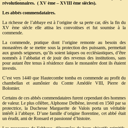
révolutionnaires.
( XV ème – XVIII ème siècles).
Les abbés commendataires.
La richesse de l’abbaye est à l’origine de sa perte car, dès la fin du
XV ème siècle elle attisa les convoitises et fut soumise à la
commende.
La commende, pratique dont l’origine remonte au besoin des
monastères de se mettre sous la protection des puissants, permettait
aux grands seigneurs, qu’ils soient laïques ou ecclésiastiques, d’être
nommés à l’abbatiat et de jouir des revenus des institutions, sans
pour autant être tenus à résidence dans le monastère dont ils étaient
investis.
C’est vers 1440 que Hautecombe tomba en commende au profit du
chambellan et aumônier du Comte Amédée VIII, Pierre de
Bolomier.
Certains de ces abbés commendataires furent cependant des hommes
de valeur. Le plus célèbre, Alphonse Delbène, investi en 1560 par sa
protectrice, la Duchesse Marguerite de Valois porta un véritable
intérêt à l’abbaye. D’une famille d’origine florentine, cet abbé était
un érudit, ami de Ronsard et passionné d’histoire.