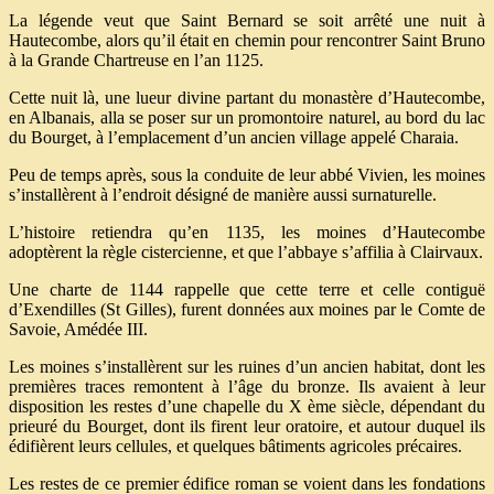
La légende veut que Saint Bernard se soit arrêté une nuit à
Hautecombe, alors qu’il était en chemin pour rencontrer Saint Bruno
à la Grande Chartreuse en l’an 1125.
Cette nuit là, une lueur divine partant du monastère d’Hautecombe,
en Albanais, alla se poser sur un promontoire naturel, au bord du lac
du Bourget, à l’emplacement d’un ancien village appelé Charaia.
Peu de temps après, sous la conduite de leur abbé Vivien, les moines
s’installèrent à l’endroit désigné de manière aussi surnaturelle.
L’histoire retiendra qu’en 1135, les moines d’Hautecombe
adoptèrent la règle cistercienne, et que l’abbaye s’affilia à Clairvaux.
Une charte de 1144 rappelle que cette terre et celle contiguë
d’Exendilles (St Gilles), furent données aux moines par le Comte de
Savoie, Amédée III.
Les moines s’installèrent sur les ruines d’un ancien habitat, dont les
premières traces remontent à l’âge du bronze. Ils avaient à leur
disposition les restes d’une chapelle du
X ème siècle, dépendant du
prieuré du Bourget, dont ils firent leur oratoire, et autour duquel ils
édifièrent leurs cellules, et quelques bâtiments agricoles précaires.
Les restes de ce premier édifice roman se voient dans les fondations