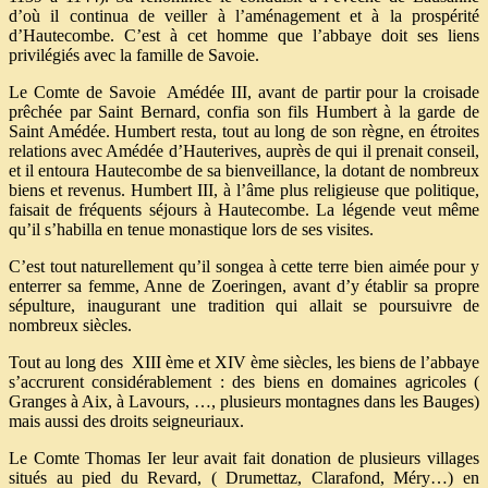
d’où il continua de veiller à l’aménagement et à la prospérité
d’Hautecombe. C’est à cet homme que l’abbaye doit ses liens
privilégiés avec la famille de Savoie.
Le Comte de Savoie Amédée III, avant de partir pour la croisade
prêchée par Saint Bernard, confia son fils Humbert à la garde de
Saint Amédée. Humbert resta, tout au long de son règne, en étroites
relations avec Amédée d’Hauterives, auprès de qui il prenait conseil,
et il entoura Hautecombe de sa bienveillance, la dotant de nombreux
biens et revenus. Humbert III, à l’âme plus religieuse que politique,
faisait de fréquents séjours à Hautecombe. La légende veut même
qu’il s’habilla en tenue monastique lors de ses visites.
C’est tout naturellement qu’il songea à cette terre bien aimée pour y
enterrer sa femme, Anne de Zoeringen, avant d’y établir sa propre
sépulture, inaugurant une tradition qui allait se poursuivre de
nombreux siècles.
Tout au long des XIII ème et XIV ème siècles, les biens de l’abbaye
s’accrurent considérablement : des biens en domaines agricoles (
Granges à Aix, à Lavours, …, plusieurs montagnes dans les Bauges)
mais aussi des droits seigneuriaux.
Le Comte Thomas Ier leur avait fait donation de plusieurs villages
situés au pied du Revard, ( Drumettaz, Clarafond, Méry…) en