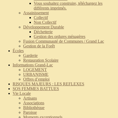
Vous souhaitez construire, téléchargez les
différents imprimés.
Assainissement
Collectif
Non Collectif
Développement Durable
Déchetterie
Gestion des ordures ménagères
Fusion Communauté de Communes / Grand Lac
Gestion de la Forêt
Écoles
Garderie
Restauration Scolaire
Informations Grand-Lac
LOGEMENT
URBANISME
Offres d’emploi
RISQUES MAJEURS : LES REFLEXES
SOS FEMMES BATTUES
Vie Locale
Artisans
Associations
Bibliothèque
Paroisse
Moments exceptionnels