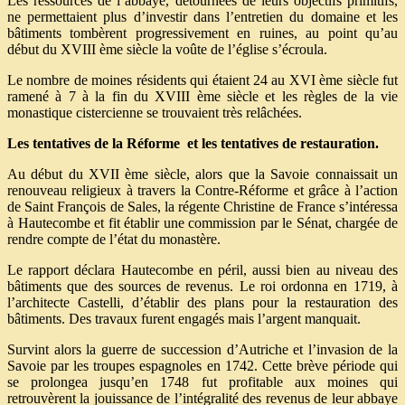
Les ressources de l’abbaye, détournées de leurs objectifs primitifs,
ne permettaient plus d’investir dans l’entretien du domaine et les
bâtiments tombèrent progressivement en ruines, au point qu’au
début du XVIII ème siècle la voûte de l’église s’écroula.
Le nombre de moines résidents qui étaient 24 au XVI ème siècle fut
ramené à 7 à la fin du XVIII ème siècle et les règles de la vie
monastique cistercienne se trouvaient très relâchées.
Les tentatives de la Réforme et les tentatives de restauration.
Au début du XVII ème siècle, alors que la Savoie connaissait un
renouveau religieux à travers la Contre-Réforme et grâce à l’action
de Saint François de Sales, la régente Christine de France s’intéressa
à Hautecombe et fit établir une commission par le Sénat, chargée de
rendre compte de l’état du monastère.
Le rapport déclara Hautecombe en péril, aussi bien au niveau des
bâtiments que des sources de revenus. Le roi ordonna en 1719, à
l’architecte Castelli, d’établir des plans pour la restauration des
bâtiments. Des travaux furent engagés mais l’argent manquait.
Survint alors la guerre de succession d’Autriche et l’invasion de la
Savoie par les troupes espagnoles en 1742. Cette brève période qui
se prolongea jusqu’en 1748 fut profitable aux moines qui
retrouvèrent la jouissance de l’intégralité des revenus de leur abbaye