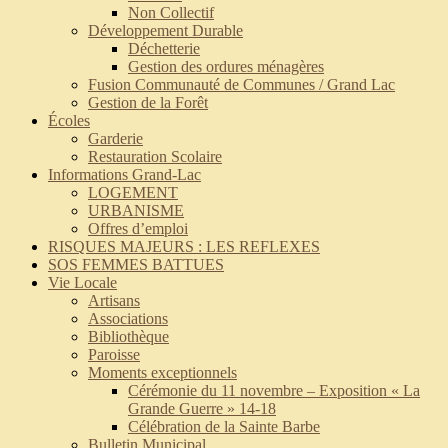
Non Collectif
Développement Durable
Déchetterie
Gestion des ordures ménagères
Fusion Communauté de Communes / Grand Lac
Gestion de la Forêt
Écoles
Garderie
Restauration Scolaire
Informations Grand-Lac
LOGEMENT
URBANISME
Offres d’emploi
RISQUES MAJEURS : LES REFLEXES
SOS FEMMES BATTUES
Vie Locale
Artisans
Associations
Bibliothèque
Paroisse
Moments exceptionnels
Cérémonie du 11 novembre – Exposition « La
Grande Guerre » 14-18
Célébration de la Sainte Barbe
Bulletin Municipal