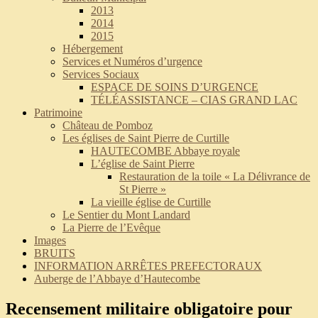
2013
2014
2015
Hébergement
Services et Numéros d’urgence
Services Sociaux
ESPACE DE SOINS D’URGENCE
TÉLÉASSISTANCE – CIAS GRAND LAC
Patrimoine
Château de Pomboz
Les églises de Saint Pierre de Curtille
HAUTECOMBE Abbaye royale
L’église de Saint Pierre
Restauration de la toile « La Délivrance de
St Pierre »
La vieille église de Curtille
Le Sentier du Mont Landard
La Pierre de l’Evêque
Images
BRUITS
INFORMATION ARRÊTES PREFECTORAUX
Auberge de l’Abbaye d’Hautecombe
Recensement militaire obligatoire pour