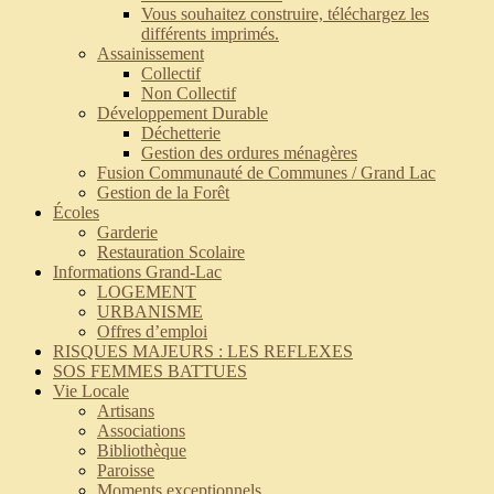
Vous souhaitez construire, téléchargez les
différents imprimés.
Assainissement
Collectif
Non Collectif
Développement Durable
Déchetterie
Gestion des ordures ménagères
Fusion Communauté de Communes / Grand Lac
Gestion de la Forêt
Écoles
Garderie
Restauration Scolaire
Informations Grand-Lac
LOGEMENT
URBANISME
Offres d’emploi
RISQUES MAJEURS : LES REFLEXES
SOS FEMMES BATTUES
Vie Locale
Artisans
Associations
Bibliothèque
Paroisse
Moments exceptionnels