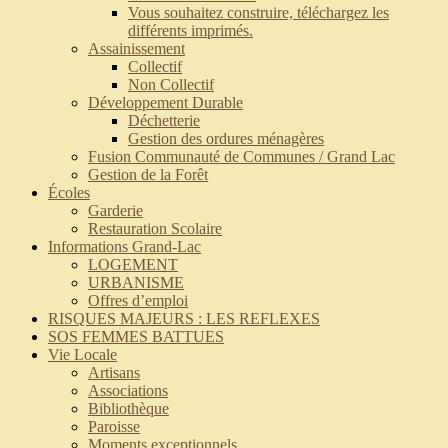
Vous souhaitez construire, téléchargez les
différents imprimés.
Assainissement
Collectif
Non Collectif
Développement Durable
Déchetterie
Gestion des ordures ménagères
Fusion Communauté de Communes / Grand Lac
Gestion de la Forêt
Écoles
Garderie
Restauration Scolaire
Informations Grand-Lac
LOGEMENT
URBANISME
Offres d’emploi
RISQUES MAJEURS : LES REFLEXES
SOS FEMMES BATTUES
Vie Locale
Artisans
Associations
Bibliothèque
Paroisse
Moments exceptionnels