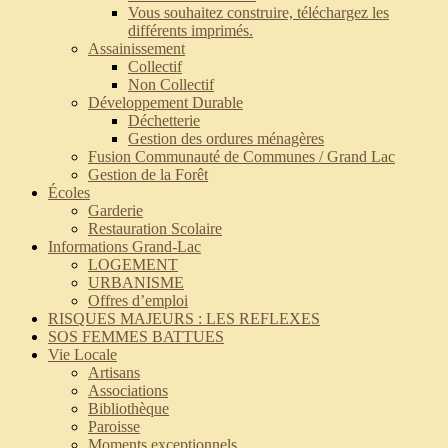
Vous souhaitez construire, téléchargez les
différents imprimés.
Assainissement
Collectif
Non Collectif
Développement Durable
Déchetterie
Gestion des ordures ménagères
Fusion Communauté de Communes / Grand Lac
Gestion de la Forêt
Écoles
Garderie
Restauration Scolaire
Informations Grand-Lac
LOGEMENT
URBANISME
Offres d’emploi
RISQUES MAJEURS : LES REFLEXES
SOS FEMMES BATTUES
Vie Locale
Artisans
Associations
Bibliothèque
Paroisse
Moments exceptionnels