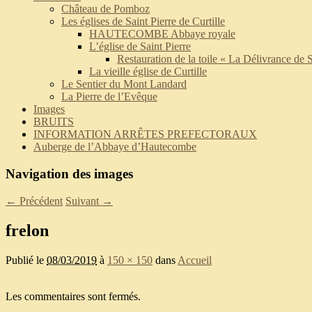
Château de Pomboz
Les églises de Saint Pierre de Curtille
HAUTECOMBE Abbaye royale
L’église de Saint Pierre
Restauration de la toile « La Délivrance de S
La vieille église de Curtille
Le Sentier du Mont Landard
La Pierre de l’Evêque
Images
BRUITS
INFORMATION ARRÊTES PREFECTORAUX
Auberge de l’Abbaye d’Hautecombe
Navigation des images
← Précédent
Suivant →
frelon
Publié le
08/03/2019
à
150 × 150
dans
Accueil
Les commentaires sont fermés.