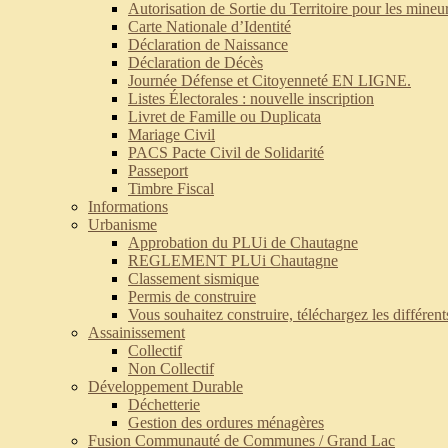
Autorisation de Sortie du Territoire pour les mineu
Carte Nationale d’Identité
Déclaration de Naissance
Déclaration de Décès
Journée Défense et Citoyenneté EN LIGNE.
Listes Électorales : nouvelle inscription
Livret de Famille ou Duplicata
Mariage Civil
PACS Pacte Civil de Solidarité
Passeport
Timbre Fiscal
Informations
Urbanisme
Approbation du PLUi de Chautagne
REGLEMENT PLUi Chautagne
Classement sismique
Permis de construire
Vous souhaitez construire, téléchargez les différen
Assainissement
Collectif
Non Collectif
Développement Durable
Déchetterie
Gestion des ordures ménagères
Fusion Communauté de Communes / Grand Lac