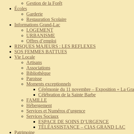
Gestion de la Forêt
Écoles
Garderie
Restauration Scolaire
Informations Grand-Lac
LOGEMENT
URBANISME
Offres d’emploi
RISQUES MAJEURS : LES REFLEXES
SOS FEMMES BATTUES
Vie Locale
Artisans
Associations
Bibliothèque
Paroisse
Moments exceptionnels
Cérémonie du 11 novembre – Exposition « La Gra
Célébration de la Sainte Barbe
FAMILLE
Hébergement
Services et Numéros d’urgence
Services Sociaux
ESPACE DE SOINS D’URGENCE
TÉLÉASSISTANCE – CIAS GRAND LAC
Patrimoine