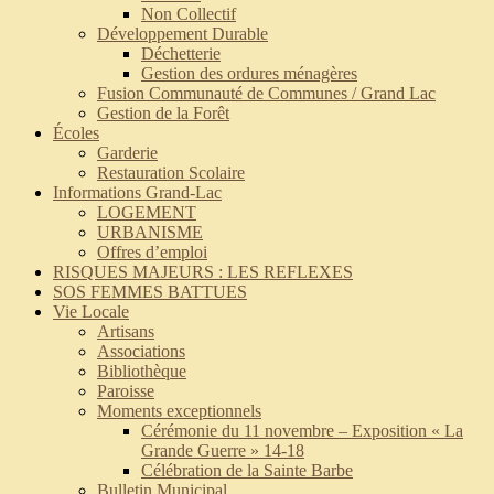
Non Collectif
Développement Durable
Déchetterie
Gestion des ordures ménagères
Fusion Communauté de Communes / Grand Lac
Gestion de la Forêt
Écoles
Garderie
Restauration Scolaire
Informations Grand-Lac
LOGEMENT
URBANISME
Offres d’emploi
RISQUES MAJEURS : LES REFLEXES
SOS FEMMES BATTUES
Vie Locale
Artisans
Associations
Bibliothèque
Paroisse
Moments exceptionnels
Cérémonie du 11 novembre – Exposition « La
Grande Guerre » 14-18
Célébration de la Sainte Barbe
Bulletin Municipal